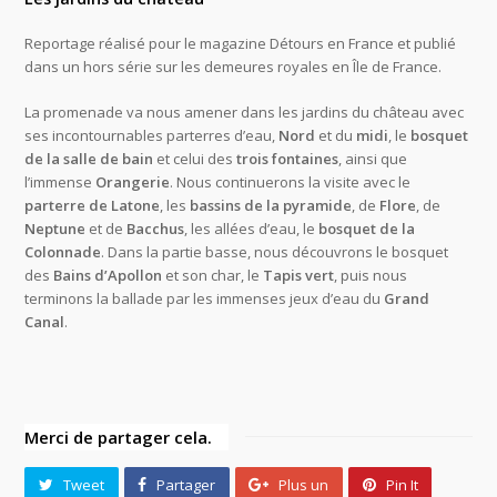
Reportage réalisé pour le magazine Détours en France et publié
dans un hors série sur les demeures royales en Île de France.
La promenade va nous amener dans les jardins du château avec
ses incontournables parterres d’eau,
Nord
et du
midi
, le
bosquet
de la salle de bain
et celui des
trois fontaines
, ainsi que
l’immense
Orangerie
. Nous continuerons la visite avec le
parterre de Latone
, les
bassins de la pyramide
, de
Flore
, de
Neptune
et de
Bacchus
, les allées d’eau, le
bosquet de la
Colonnade
. Dans la partie basse, nous découvrons le bosquet
des
Bains d’Apollon
et son char, le
Tapis vert
, puis nous
terminons la ballade par les immenses jeux d’eau du
Grand
Canal
.
Merci de partager cela.
Tweet
Partager
Plus un
Pin It