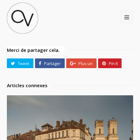
Merci de partager cela.
Tweet
Partager
Plus un
Pin It
Articles connexes