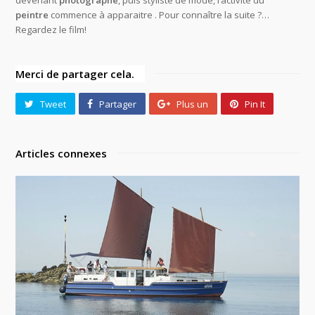
devenant
photographe
, puis styliste de mode, l’activité du
peintre
commence à apparaitre . Pour connaître la suite ?…
Regardez le film!
Merci de partager cela.
Tweet
Partager
Plus un
Pin It
Articles connexes