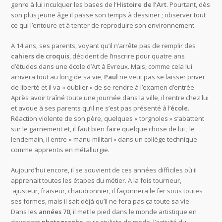
genre à lui inculquer les bases de l’
Histoire de l’Art
. Pourtant, dès
son plus jeune âge il passe son temps à dessiner ; observer tout
ce qui l’entoure et à tenter de reproduire son environnement.
A 14 ans, ses parents, voyant qu’il n’arrête pas de remplir des
cahiers de croquis
, décident de l’inscrire pour quatre ans
d’études dans une école d’Art à Evreux. Mais, comme cela lui
arrivera tout au long de sa vie,
Paul
ne veut pas se laisser priver
de liberté et il va « oublier » de se rendre à l’examen d’entrée.
Après avoir traîné toute une journée dans la ville, il rentre chez lui
et avoue à ses parents qu’il ne s’est pas présenté à l’
école
.
Réaction violente de son père, quelques « torgnoles » s’abattent
sur le garnement et, il faut bien faire quelque chose de lui ; le
lendemain, il entre « manu militari » dans un collège technique
comme apprentis en métallurgie.
Aujourd’hui encore, il se souvient de ces années difficiles où il
apprenait toutes les étapes du métier. A la fois tourneur,
ajusteur, fraiseur, chaudronnier, il façonnera le fer sous toutes
ses formes, mais il sait déjà qu’il ne fera pas ça toute sa vie.
Dans les
années 70
, il met le pied dans le monde artistique en