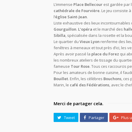
L’immense
Place Bellecour
est gardée par 
cathédrale de Fourvière
. Le jeu consiste à
l’
église Saint-Jean
.
Liste exhaustive des lieux incontournables 
Gourguillon
.
L’opéra
et le marché des
hall
Sibilla
, spécialisée dans la rosette et la bou
Le quartier du
Vieux Lyon
renferme des lieux
fenêtres à meneaux et tout près d’ici, les ve
Après avoir passé la
place du Forez
qui abr
les nombreux ateliers de tissage du quartie
fameuse
Tour Rose
. Tous ces raccourcis pe
Pour les amateurs de bonne cuisine, il faud
Bouillet
. Enfin, les célèbres
Bouchons
, ces
Marin, le
café des Fédérations
, avec le che
Merci de partager cela.
Tweet
Partager
Plus 