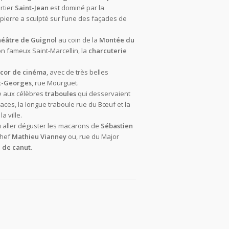
rtier
Saint-Jean
est dominé par la
pierre a sculpté sur l’une des façades de
héâtre de Guignol
au coin de la
Montée du
on fameux Saint-Marcellin, la
charcuterie
écor de cinéma
, avec de très belles
nt-Georges
, rue Mourguet.
e aux célèbres
traboules
qui desservaient
races, la longue traboule rue du Bœuf et la
a ville.
u aller déguster les macarons de
Sébastien
chef
Mathieu Vianney
ou, rue du Major
e de canut
.