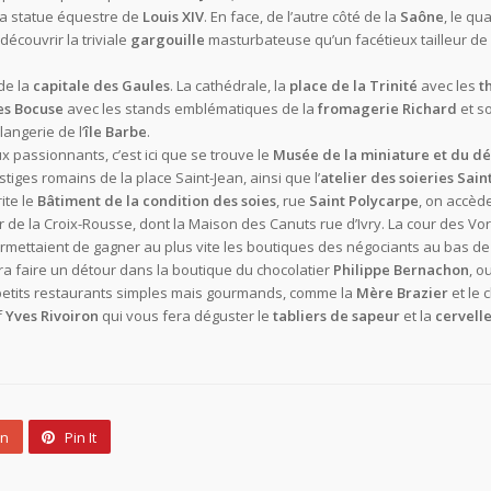
la statue équestre de
Louis XIV
. En face, de l’autre côté de la
Saône
, le qua
 découvrir la triviale
gargouille
masturbateuse qu’un facétieux tailleur de 
de la
capitale des Gaules
. La cathédrale, la
place de la Trinité
avec les
t
es Bocuse
avec les stands emblématiques de la
fromagerie Richard
et s
langerie de l’
île Barbe
.
 passionnants, c’est ici que se trouve le
Musée de la miniature et du d
stiges romains de la place Saint-Jean, ainsi que l’
atelier des soieries Sai
ite le
Bâtiment de la condition des soies
, rue
Saint Polycarpe
, on accèd
r de la Croix-Rousse, dont la Maison des Canuts rue d’Ivry. La cour des Vo
rmettaient de gagner au plus vite les boutiques des négociants au bas de l
ra faire un détour dans la boutique du chocolatier
Philippe Bernachon
, o
 petits restaurants simples mais gourmands, comme la
Mère Brazier
et le 
f
Yves Rivoiron
qui vous fera déguster le
tabliers de sapeur
et la
cervell
un
Pin It