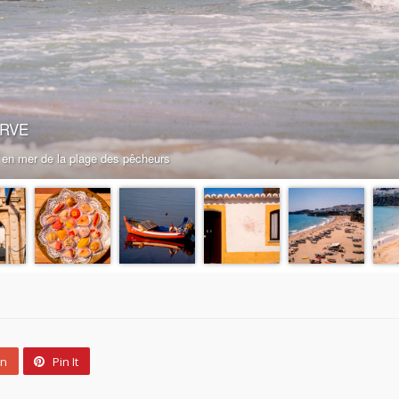
un
Pin It