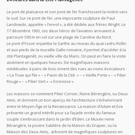
Le port de plaisance et son pont de fer franchissent la rivière vers
le sud. Sur ce pont de fer, une imposante sculpture de Paul
Landowski, appelée « l’envol », a été dédiée aux frères Wright. Le
17 décembre 1903, ces deux héros de l’aviation arrivaient à
parcourir 500 m en vol sur une plage de Caroline du Nord.
Le pont d’Yssoir enjambe la Sarthe au niveau du quai Ledru Rollin
et aux pieds de la muraille Gallo-romaine, il permet d’accéder à la
cité Plantagenêt, ou vieille ville du Mans. On peut en faire la visite
aisément en quelques heures. De magnifiques maisons
médiévales à pans de bois ornent des rues au noms évocateurs :
« La Truie qui file » – « Pavin de la Cité » – « Vieille Porte » – « Pilier
Rouge » – « Pilier Vert » -« Ecrevisse ».
Les maisons se nomment Pilier Cornier, Reine Bérengère, ou Deux
Amis, et donnent un bon aperçu de l’architecture s’échelonnant
entre le Moyen-Âge et la Renaissance. La maison d’Adam et Eve
présente un grand intérêt pour sa façade ornée du fameux
couple s’embrassant dans le jardin d’Eden. Le Musée reine
Bérangère, la poutre Sablière de la Maison du Drapier, ou la
Maison des Deux Amis, arborent de magnifiques sculptures en