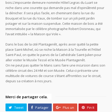
bois.L’imposante demeure nommée Hôtel Legras du Luart se
niche dans une courette qui demande pas mal d’opiniâtreté pour
la dénicher. Il sera plus facile, en cheminant dans la rue du
Bouquet et la rue du Vaux, de tomber sur un joli petit jardin
potager et sur la maison suspendue. Cette maison de bois a été
immortalisée par le célèbre photographe Robert Doisneau, qui
l’avait intitulée « la Maison qui Vole ».
Dans le bas de la cité Plantagenêt, après avoir quitté la petite
place Saint-Michel, où se niche la Maison à la Tourelle et l’Hôtel
Saint-Paul, on quitte le parvis de la Cathédrale Saint-Julien pour
aller visiter le Musée Tessé et le Musée Plantagenêt.
On ne peut pas quitter le Mans sans faire une incursion dans son
célèbre circuit des 24 HM et son Musée. Celui-ci présente une
multitude de voitures de course s’étant affrontées sur le circuit,
depuis sa création à nos jours.
Merci de partager cela.
Tweet
Partager
Plus un
Pin It