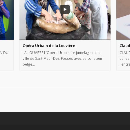
Opéra Urbain de la Louvière
Claud
ON DU
LA LOUVIERE L'Opéra Urbain. Le jumelage de la
CLAUDE
ville de Sant-Maur-Des-Fossés avec sa consœur
utilis
belge…
l'encr