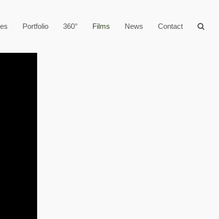
ges
Portfolio
360°
Films
News
Contact